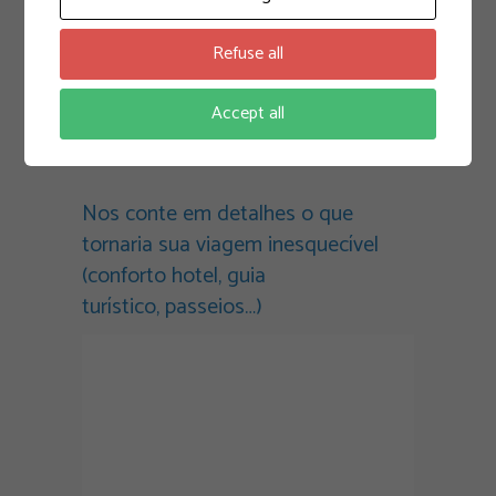
Refuse all
Accept all
Nos conte em detalhes o que
tornaria sua viagem inesquecível
(conforto hotel, guia
turístico, passeios…)