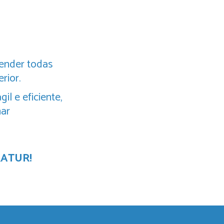
ender todas
rior.
l e eficiente,
nar
IRATUR!