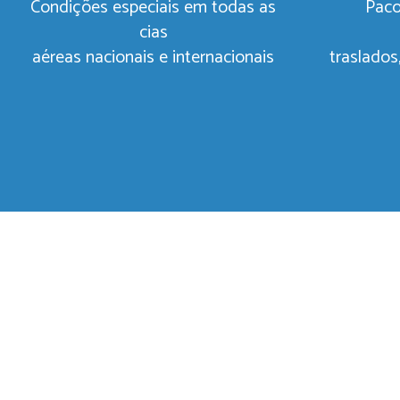
Condições especiais em todas as
Paco
cias
Marketing
aéreas nacionais e internacionais
traslados
By sharing
your
interests
and
behavior as
you visit our
site, you
increase the
chance of
seeing
personalized
content and
offers.