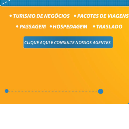
Necessary
These
cookies are
not optional.
They are
needed for
the website